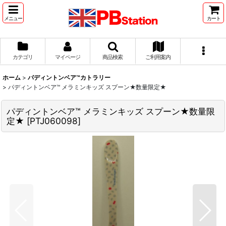
メニュー
カート
カテゴリ
マイページ
商品検索
ご利用案内
ホーム
>
パディントンベア™カトラリー
>
パディントンベア™ メラミンキッズ スプーン★数量限定★
パディントンベア™ メラミンキッズ スプーン★数量限
定★
[
PTJ060098
]