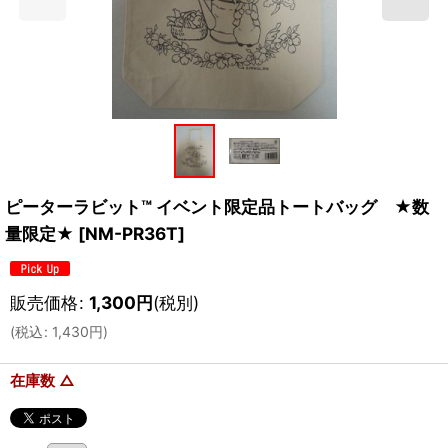
ピーターラビット™ イベント限定品トートバッグ ★数
量限定★
[
NM-PR36T
]
販売価格
:
1,300
円
(税別)
(
税込
:
1,430
円
)
在庫数 △