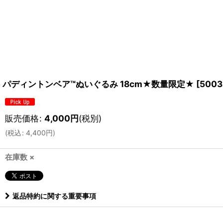
パディントンベア™ぬいぐるみ 18cm★数量限定★
[
5003
販売価格
:
4,000
円
(税別)
(
税込
:
4,400
円
)
在庫数 ×
返品特約に関する重要事項