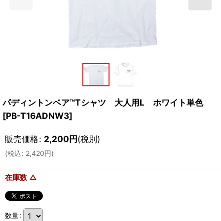
パディントンベア™Tシャツ 大人用L ホワイト単色
[
PB-T16ADNW3
]
販売価格
:
2,200
円
(税別)
(
税込
:
2,420
円
)
在庫数 △
数量
: