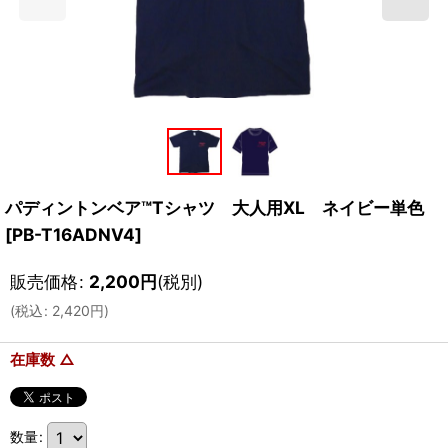
パディントンベア™Tシャツ 大人用XL ネイビー単色
[
PB-T16ADNV4
]
販売価格
:
2,200
円
(税別)
(
税込
:
2,420
円
)
在庫数 △
数量
: