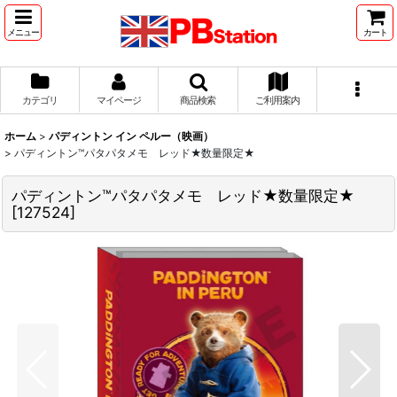
メニュー
カート
カテゴリ
マイページ
商品検索
ご利用案内
ホーム
>
パディントン イン ペルー（映画）
>
パディントン™パタパタメモ レッド★数量限定★
パディントン™パタパタメモ レッド★数量限定★
[
127524
]