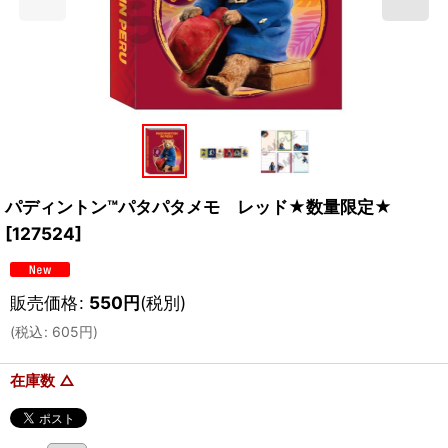
パディントン™パタパタメモ レッド★数量限定★
[
127524
]
販売価格
:
550
円
(税別)
(
税込
:
605
円
)
在庫数 △