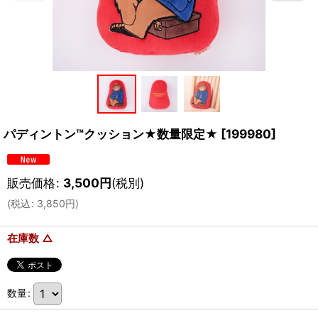
パディントン™クッション★数量限定★
[
199980
]
販売価格
:
3,500
円
(税別)
(
税込
:
3,850
円
)
在庫数 △
数量
: