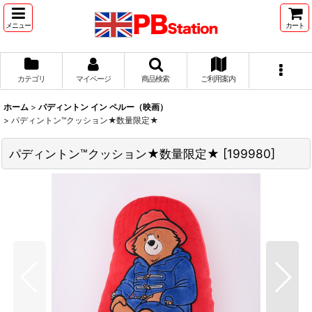
メニュー
カート
カテゴリ
マイページ
商品検索
ご利用案内
ホーム
>
パディントン イン ペルー（映画）
>
パディントン™クッション★数量限定★
パディントン™クッション★数量限定★
[
199980
]