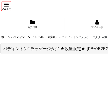
メニュー
カテゴリ
マイページ
ホーム
>
パディントン イン ペルー（映画）
>
パディントン™ラッゲージタグ ★数
パディントン™ラッゲージタグ ★数量限定★
[
PB-0525