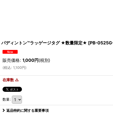
パディントン™ラッゲージタグ ★数量限定★
[
PB-0525G
販売価格
:
1,000
円
(税別)
(
税込
:
1,100
円
)
在庫数 △
数量
:
返品特約に関する重要事項