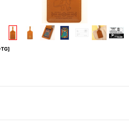
-TG
]