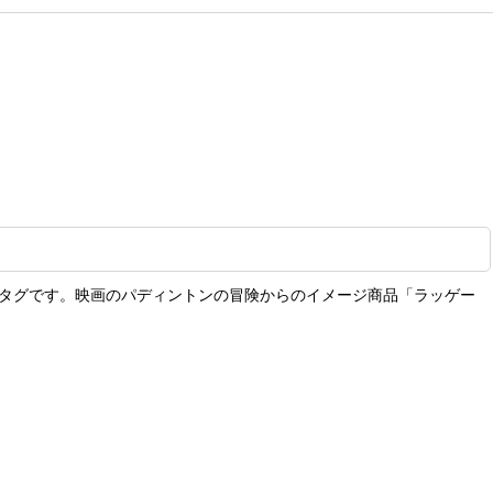
ージタグです。映画のパディントンの冒険からのイメージ商品「ラッゲー