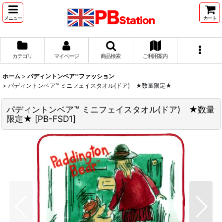
メニュー
カート
カテゴリ
マイページ
商品検索
ご利用案内
ホーム
>
パディントンベア™ファッション
>
パディントンベア™ ミニフェイスタオル(ドア) ★数量限定★
パディントンベア™ ミニフェイスタオル(ドア) ★数量
限定★
[
PB-FSD1
]