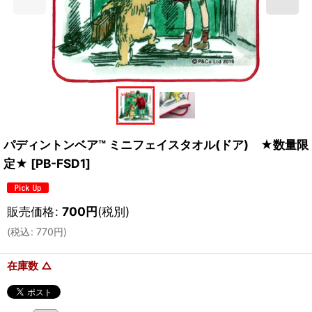
パディントンベア™ ミニフェイスタオル(ドア) ★数量限
定★
[
PB-FSD1
]
販売価格
:
700
円
(税別)
(
税込
:
770
円
)
在庫数 △