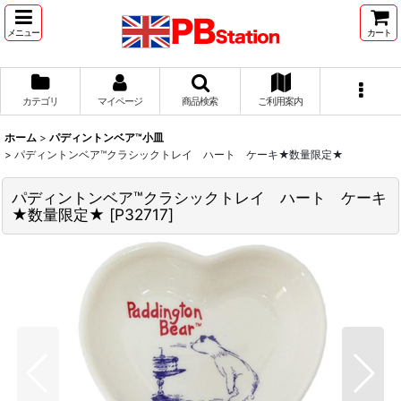
メニュー
カート
カテゴリ
マイページ
商品検索
ご利用案内
ホーム
>
パディントンベア™小皿
>
パディントンベア™クラシックトレイ ハート ケーキ★数量限定★
パディントンベア™クラシックトレイ ハート ケーキ
★数量限定★
[
P32717
]