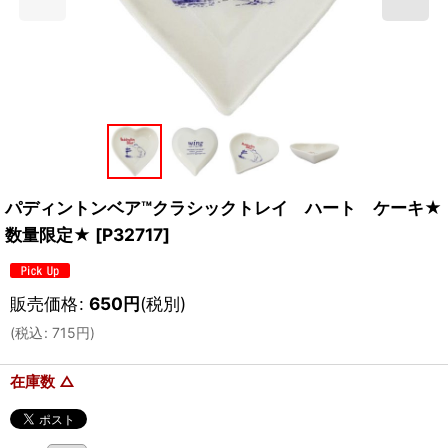
パディントンベア™クラシックトレイ ハート ケーキ★
数量限定★
[
P32717
]
販売価格
:
650
円
(税別)
(
税込
:
715
円
)
在庫数 △