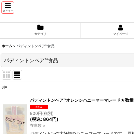
メニュー
カテゴリ
マイページ
ホーム
>
パディントンベア™食品
パディントンベア™食品
8
件
表示数
:
パディントンベア™オレンジハニーマーマレード★数量
並び順
:
800
円
(税別)
(
税込
:
864
円
)
在庫数 ×
パディントンの大好物のハニーマーマレードです。 原材