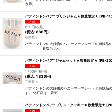
表示。 …
パディントンベア™ プリンジャム★数量限定★
[
PB-11
820
円
(税別)
(
税込
:
886
円
)
在庫数 ×
パディントンの大好物のハニーマーマレードの姉妹品の
食塩/ゲル…
パディントンベア™ジャムセット★数量限定★
[
PB-2
1,700
円
(税別)
(
税込
:
1,836
円
)
在庫数 ×
パディントンの大好物のハニーマーマレードと姉妹品の
す。 化粧箱は、表デ…
パディントンベア™ プリントクッキー★数量限定★
[
P