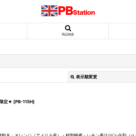
商品検索
表示順変更
限定★
[
PB-115H
]
絞り込む
料名：オレンジ（アメリカ産）・精製蜂蜜・レモン果汁/ゲル化剤（ペク