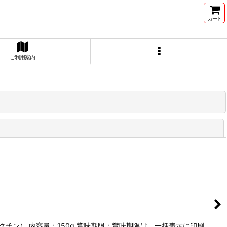
カート
ご利用案内
閉じる
チン） 内容量：150g 賞味期限：賞味期限は、一括表示に印刷