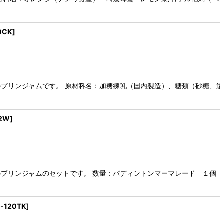
0CK
]
プリンジャムです。 原材料名：加糖練乳（国内製造）、糖類（砂糖、
02W
]
プリンジャムのセットです。 数量：パディントンマーマレード １個
B-120TK
]