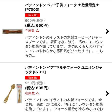
パディントン ベア™子供フォーク ★数量限定★
[
P7003
]
600
円
(税別)
(
税込
:
660
円
)
在庫数 △
パディントンのイラストの木製コーヒーメジャー
スプーンです。 表面は水に強く、汚れにくいウレ
タン塗装を施しています。 木のぬくもりとパディ
ントンのやわらかな雰囲気がぴったりです。 こち
らの…
パディントン ベア™マルチフォーク ユニオンジャ
ック
[
P7011
]
550
円
(税別)
(
税込
:
605
円
)
在庫数 △
パディントンのイラストの木製フォークです。全
２柄。 表面は水に強く、汚れにくいウレタン塗装
を施しています。 フォーク部分が小さめなのでお