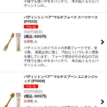
子様でも使いやすさバッチリ。 木のぬくもりとパ
ディントンの…
パディントン ベア™マルチフォーク スーツケース
[
P7010
]
550
円
(税別)
(
税込
:
605
円
)
在庫数 △
パディントンのイラストの木製フォークです。全
２柄。 表面は水に強く、汚れにくいウレタン塗装
を施しています。 フォーク部分が小さめなのでお
子様でも使いやすさバッチリ。 木のぬくもりとパ
ディントンの…
パディントンベア™ マルチスプーン ユニオンジャ
ック
[
P7009
]
550
円
(税別)
(
税込
:
605
円
)
在庫数 △