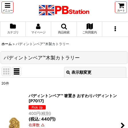
メニュー
カート
カテゴリ
マイページ
商品検索
ご利用案内
ホーム
>
パディントンベア™木製カトラリー
パディントンベア™木製カトラリー
表示順変更
閉じる
20
件
表示数
:
パディントンベア™ 箸置き おすわりパディントン
[
P7017
]
並び順
:
400
円
(税別)
(
税込
:
440
円
)
絞り込む
在庫数 △