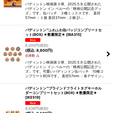
パディントン映画第３弾、2025.5.9.公開された
パディントン イン ペルーの「映画公開記念グッ
ズ」です。缶バッチ ３種ミックスです。 直径
57mm ：１個 直径37mm : ２個 計…
パディントン™ふわふわ缶バッジコンプリートセ
ット(BOX) ★数量限定★
[
IBA315
]
8,000
円
(税別)
(
税込
:
8,800
円
)
在庫数 △
パディントン映画第３弾、2025.5.9.公開された
パディントン イン ペルーの「映画公開記念グッ
ズ」です。可愛いパディントン缶バッチ 10種コ
ンプリートBOXです。 直径57mm ：各デザイン…
パディントン™ブラインドフライトタグキーホル
ダーコンプリートセット(BOX) ★数量限定★
[
IKE519
]
8,638
円
(税別)