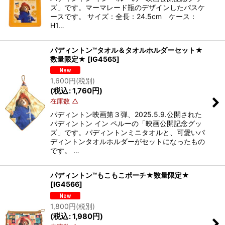
ズ」です。マーマレード瓶のデザインしたパスケ
ースです。 サイズ：全長：24.5cm ケース：
H1…
パディントン™タオル＆タオルホルダーセット★
数量限定★
[
IG4565
]
1,600
円
(税別)
(
税込
:
1,760
円
)
在庫数 △
パディントン映画第３弾、2025.5.9.公開された
パディントン イン ペルーの「映画公開記念グッ
ズ」です。パディントンミニタオルと、可愛いパ
ディントンタオルホルダーがセットになったもの
です。 …
パディントン™もこもこポーチ★数量限定★
[
IG4566
]
1,800
円
(税別)
(
税込
:
1,980
円
)