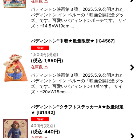
在庫数 △
パディントン映画第３弾、2025.5.9.公開された
パディントン イン ペルーの「映画公開記念グッ
ズ」です。可愛いパディントンポーチです。 サイ
ズ：H14.5×W19cm …
パディントン™巾着★数量限定★
[
IG4567
]
1,500
円
(税別)
(
税込
:
1,650
円
)
在庫数 △
パディントン映画第３弾、2025.5.9.公開された
パディントン イン ペルーの「映画公開記念グッ
ズ」です。可愛いパディントン巾着です。 サイ
ズ：H20×W15cm ---…
パディントン™クラフトステッカーA★数量限定
★
[
IS1442
]
400
円
(税別)
(
税込
:
440
円
)