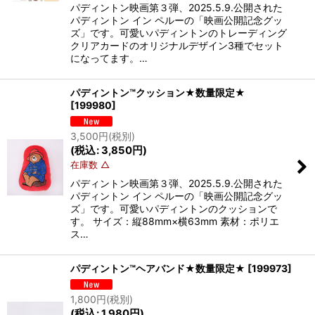
パディントン映画第３弾、2025.5.9.公開された
パディントン イン ペルーの「映画公開記念グッ
ズ」です。可愛いパディントンのトレーディング
クリアカードのオリジナルデザイン3種でセット
になってます。…
パディントン™クッション★数量限定★
[
199980
]
3,500
円
(税別)
(
税込
:
3,850
円
)
在庫数 △
パディントン映画第３弾、2025.5.9.公開された
パディントン イン ペルーの「映画公開記念グッ
ズ」です。可愛いパディントンのクッションで
す。 サイズ：縦88mm×横63mm 素材：ポリエ
ス…
パディントン™ヘアバンド★数量限定★
[
199973
]
1,800
円
(税別)
(
税込
:
1,980
円
)