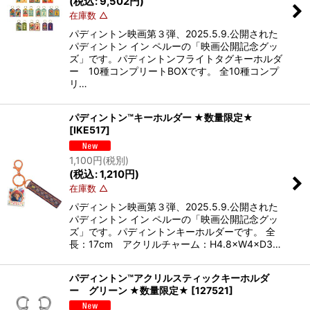
(
税込
:
9,502
円
)
在庫数 △
パディントン映画第３弾、2025.5.9.公開された
パディントン イン ペルーの「映画公開記念グッ
ズ」です。パディントンフライトタグキーホルダ
ー 10種コンプリートBOXです。 全10種コンプ
リ…
パディントン™キーホルダー ★数量限定★
[
IKE517
]
1,100
円
(税別)
(
税込
:
1,210
円
)
在庫数 △
パディントン映画第３弾、2025.5.9.公開された
パディントン イン ペルーの「映画公開記念グッ
ズ」です。パディントンキーホルダーです。 全
長：17cm アクリルチャーム：H4.8×W4×D3…
パディントン™アクリルスティックキーホルダ
ー グリーン ★数量限定★
[
127521
]