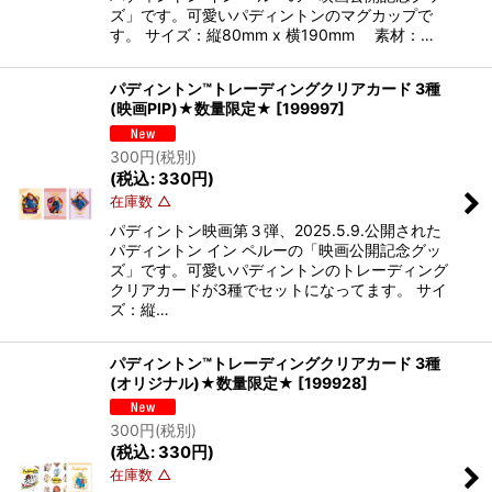
ズ」です。可愛いパディントンのマグカップで
す。 サイズ：縦80mm x 横190mm 素材：…
パディントン™トレーディングクリアカード 3種
(映画PIP)★数量限定★
[
199997
]
300
円
(税別)
(
税込
:
330
円
)
在庫数 △
パディントン映画第３弾、2025.5.9.公開された
パディントン イン ペルーの「映画公開記念グッ
ズ」です。可愛いパディントンのトレーディング
クリアカードが3種でセットになってます。 サイ
ズ：縦…
パディントン™トレーディングクリアカード 3種
(オリジナル)★数量限定★
[
199928
]
300
円
(税別)
(
税込
:
330
円
)
在庫数 △