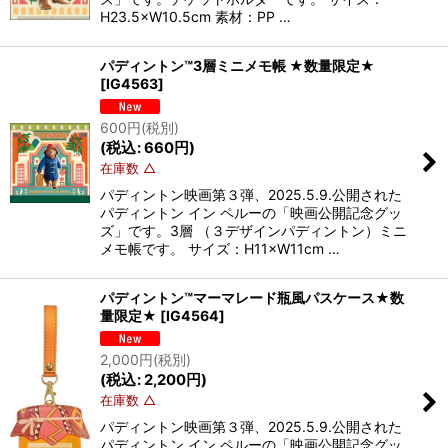
H23.5×W10.5cm 素材：PP …
パディントン™3層ミニメモ帳 ★数量限定★
[
IG4563
]
600
円
(税別)
(
税込
:
660
円
)
在庫数 △
パディントン映画第３弾、2025.5.9.公開された
パディントン イン ペルーの「映画公開記念グッ
ズ」です。3層 （３デザインパディントン）ミニ
メモ帳です。 サイズ：H11×W11cm …
パディントン™マーマレード瓶風パスケース★数
量限定★
[
IG4564
]
2,000
円
(税別)
(
税込
:
2,200
円
)
在庫数 △
パディントン映画第３弾、2025.5.9.公開された
パディントン イン ペルーの「映画公開記念グッ