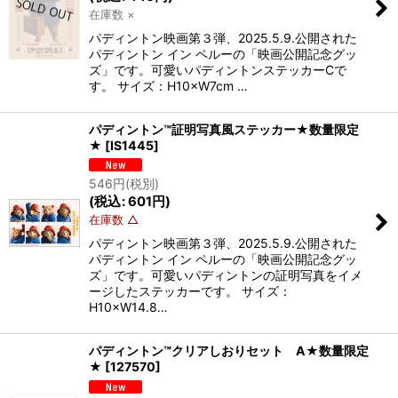
在庫数 ×
パディントン映画第３弾、2025.5.9.公開された
パディントン イン ペルーの「映画公開記念グッ
ズ」です。可愛いパディントンステッカーCで
す。 サイズ：H10×W7cm …
パディントン™証明写真風ステッカー★数量限定
★
[
IS1445
]
546
円
(税別)
(
税込
:
601
円
)
在庫数 △
パディントン映画第３弾、2025.5.9.公開された
パディントン イン ペルーの「映画公開記念グッ
ズ」です。可愛いパディントンの証明写真をイメ
ージしたステッカーです。 サイズ：
H10×W14.8…
パディントン™クリアしおりセット A★数量限定
★
[
127570
]