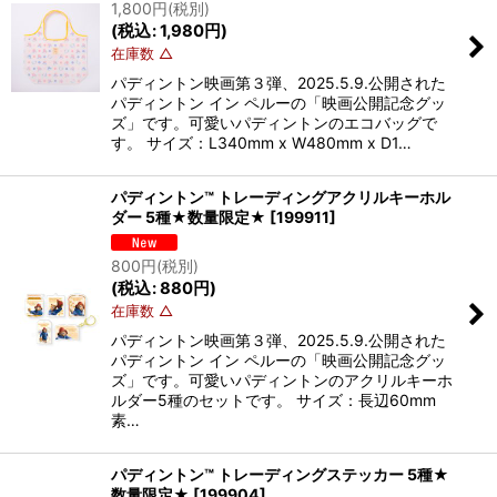
1,800
円
(税別)
(
税込
:
1,980
円
)
在庫数 △
パディントン映画第３弾、2025.5.9.公開された
パディントン イン ペルーの「映画公開記念グッ
ズ」です。可愛いパディントンのエコバッグで
す。 サイズ：L340mm x W480mm x D1…
パディントン™ トレーディングアクリルキーホル
ダー 5種★数量限定★
[
199911
]
800
円
(税別)
(
税込
:
880
円
)
在庫数 △
パディントン映画第３弾、2025.5.9.公開された
パディントン イン ペルーの「映画公開記念グッ
ズ」です。可愛いパディントンのアクリルキーホ
ルダー5種のセットです。 サイズ：長辺60mm
素…
パディントン™ トレーディングステッカー 5種★
数量限定★
[
199904
]