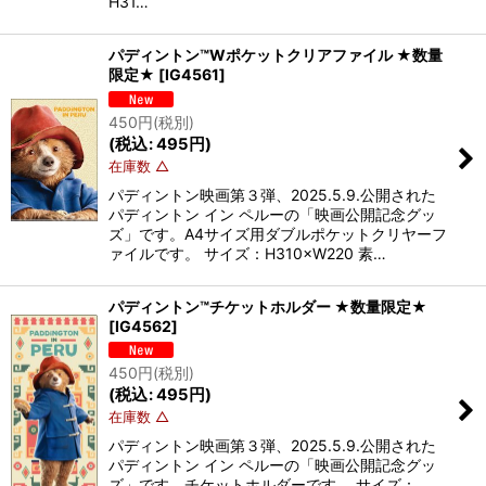
H31…
パディントン™Wポケットクリアファイル ★数量
限定★
[
IG4561
]
450
円
(税別)
(
税込
:
495
円
)
在庫数 △
パディントン映画第３弾、2025.5.9.公開された
パディントン イン ペルーの「映画公開記念グッ
ズ」です。A4サイズ用ダブルポケットクリヤーフ
ァイルです。 サイズ：H310×W220 素…
パディントン™チケットホルダー ★数量限定★
[
IG4562
]
450
円
(税別)
(
税込
:
495
円
)
在庫数 △
パディントン映画第３弾、2025.5.9.公開された
パディントン イン ペルーの「映画公開記念グッ
ズ」です。チケットホルダーです。 サイズ：