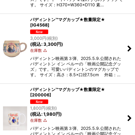
す。 サイズ：H370×W360×D110 素…
パディントン™マグカップ★数量限定★
[
IG4568
]
3,000
円
(税別)
(
税込
:
3,300
円
)
在庫数 △
パディントン映画第３弾、2025.5.9.公開された
パディントン イン ペルーの「映画公開記念グッ
ズ」です。可愛いパディントンのマグカップで
す。 サイズ：高さ：8.5×口径7.5cm 外箱：…
パディントン™マグカップ★数量限定★
[
200006
]
1,800
円
(税別)
(
税込
:
1,980
円
)
在庫数 △
パディントン映画第３弾、2025.5.9.公開された
パディントン イン ペルーの「映画公開記念グッ