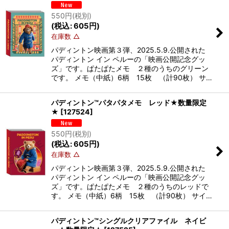
550
円
(税別)
(
税込
:
605
円
)
在庫数 △
パディントン映画第３弾、2025.5.9.公開された
パディントン イン ペルーの「映画公開記念グッ
ズ」です。ぱたぱたメモ ２種のうちのグリーン
です。 メモ（中紙）6柄 15枚 （計90枚） サ…
パディントン™パタパタメモ レッド★数量限定
★
[
127524
]
550
円
(税別)
(
税込
:
605
円
)
在庫数 △
パディントン映画第３弾、2025.5.9.公開された
パディントン イン ペルーの「映画公開記念グッ
ズ」です。ぱたぱたメモ ２種のうちのレッドで
す。 メモ（中紙）6柄 15枚 （計90枚） サイ…
パディントン™シングルクリアファイル ネイビ