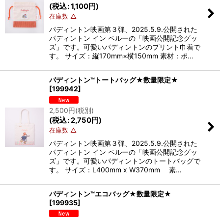
(
税込
:
1,100
円
)
在庫数 △
パディントン映画第３弾、2025.5.9.公開された
パディントン イン ペルーの「映画公開記念グッ
ズ」です。可愛いパディントンのプリント巾着で
す。 サイズ：縦170mm×横150mm 素材：ポ…
パディントン™トートバッグ★数量限定★
[
199942
]
2,500
円
(税別)
(
税込
:
2,750
円
)
在庫数 △
パディントン映画第３弾、2025.5.9.公開された
パディントン イン ペルーの「映画公開記念グッ
ズ」です。可愛いパディントンのトートバッグで
す。 サイズ：L400mm x W370mm 素…
パディントン™エコバッグ★数量限定★
[
199935
]