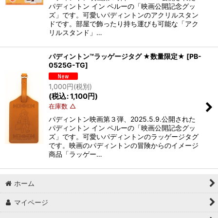
パディントン イン ペルーの「映画公開記念グッ
ズ」です。可愛いパディントンのアクリルスタン
ドです。部屋で飾ったり持ち運びも可能な「アク
リルスタンド」…
パディントン™ラッゲージタグ ★数量限定★
[
PB-
0525G-TG
]
1,000
円
(税別)
(
税込
:
1,100
円
)
在庫数 △
パディントン映画第３弾、2025.5.9.公開された
パディントン イン ペルーの「映画公開記念グッ
ズ」です。可愛いパディントンのラッゲージタグ
です。映画のパディントンの冒険からのイメージ
商品「ラッゲー…
ホーム
マイページ