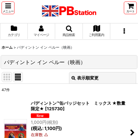
メニュー
カート
カテゴリ
マイページ
商品検索
ご利用案内
ホーム
>
パディントン イン ペルー（映画）
パディントン イン ペルー（映画）
表示順変更
閉じる
47
件
表示数
:
パディントン™缶バッジセット ミックス ★数量
限定★
[
125730
]
並び順
:
1,000
円
(税別)
(
税込
:
1,100
円
)
絞り込む
在庫数 △