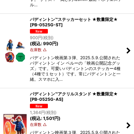
ル…
パディントン™ステッカーセット ★数量限定★
[
PB-0525G-ST
]
900
円
(税別)
(
税込
:
990
円
)
在庫数 △
パディントン映画第３弾、2025.5.9.公開された
パディントン イン ペルーの「映画公開記念グッ
ズ」です。可愛いパディントンのステッカー4種
（4種で１セット）です。常にパディントンと一
緒。スマホに入…
パディントン™アクリルスタンド ★数量限定★
[
PB-0525G-AS
]
1,364
円
(税別)
(
税込
:
1,501
円
)
在庫数 △
パディントン映画第３弾、2025.5.9.公開された