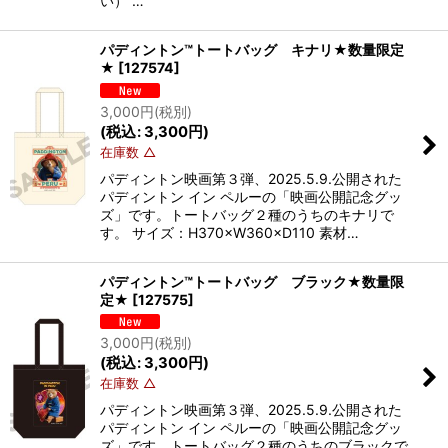
い） …
パディントン™トートバッグ キナリ★数量限定
★
[
127574
]
3,000
円
(税別)
(
税込
:
3,300
円
)
在庫数 △
パディントン映画第３弾、2025.5.9.公開された
パディントン イン ペルーの「映画公開記念グッ
ズ」です。トートバッグ２種のうちのキナリで
す。 サイズ：H370×W360×D110 素材…
パディントン™トートバッグ ブラック★数量限
定★
[
127575
]
3,000
円
(税別)
(
税込
:
3,300
円
)
在庫数 △
パディントン映画第３弾、2025.5.9.公開された
パディントン イン ペルーの「映画公開記念グッ
ズ」です。トートバッグ２種のうちのブラックで